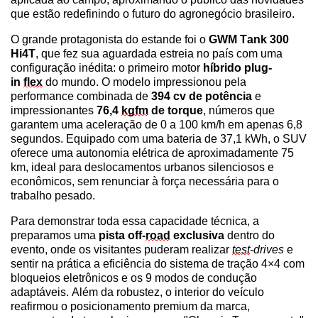
que estão redefinindo o futuro do agronegócio brasileiro.
O grande protagonista do estande foi o
GWM Tank 300
Hi4T
, que fez sua aguardada estreia no país com uma
configuração inédita: o primeiro motor
híbrido plug-
in
flex
do mundo. O modelo impressionou pela
performance combinada de
394 cv de potência
e
impressionantes
76,4
kgfm
de torque
, números que
garantem uma aceleração de 0 a 100 km/h em apenas 6,8
segundos. Equipado com uma bateria de 37,1 kWh, o SUV
oferece uma autonomia elétrica de aproximadamente 75
km, ideal para deslocamentos urbanos silenciosos e
econômicos, sem
renunciar à
força necessária para o
trabalho pesado.
Para demonstrar toda essa capacidade técnica, a
prepar
amos
uma
pista of
f-
ro
ad
exclusiva
dentro do
evento, onde os visitantes puderam realiza
r
te
st
-
drives
e
sentir na prática a eficiência do sistema de tração 4×4 com
bloqueios eletrônicos e os 9 modos de condução
adaptáveis. Além da robustez, o interior do veículo
reafirmou o posicionamento premium da marca,