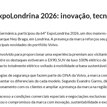
xpoLondrina 2026: inovação, tecn
Germânica, participou da 64ª ExpoLondrina 2026, um dos maiores
no Parque Ney Braga, em Londrina. A presença da marca reforçou se
cipais novidades do portfólio Volvo.
volvido para proporcionar uma experiência premium aos visitante
tre os destaques estiveram o EX90, SUV de luxo 100% elétrico de s
cto totalmente elétrico voltado à mobilidade urbana sustentável.
logias de segurança que fazem parte do DNA da Volvo, a marca co
entar os diferenciais de cada modelo. Segundo Evandro Garms, di
ionamento com os clientes e ampliar a presença da marca na região
cesso a condições comerciais especiais e negociações exclusivas d
ou o compromisso da marca com inovação, sustentabilidade e exc