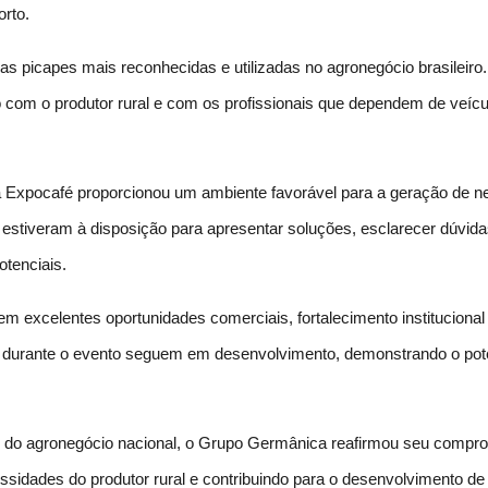
orto.
s picapes mais reconhecidas e utilizadas no agronegócio brasileiro.
ão com o produtor rural e com os profissionais que dependem de veícul
 Expocafé proporcionou um ambiente favorável para a geração de neg
estiveram à disposição para apresentar soluções, esclarecer dúvidas
otenciais.
m excelentes oportunidades comerciais, fortalecimento instituciona
os durante o evento seguem em desenvolvimento, demonstrando o pot
iras do agronegócio nacional, o Grupo Germânica reafirmou seu com
ssidades do produtor rural e contribuindo para o desenvolvimento d