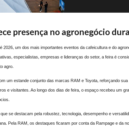
ece presença no agronegócio dur
26, um dos mais importantes eventos da cafeicultura e do agronegó
ivas, especialistas, empresas e lideranças do setor, a feira é consid
o agro.
com um estande conjunto das marcas RAM e Toyota, reforçando sua 
os e visitantes. Ao longo dos dias de feira, o espaço recebeu um gran
cios.
que se destacam pela robustez, tecnologia, desempenho e versatilida
a. Pela RAM, os destaques ficaram por conta da Rampage e da nov