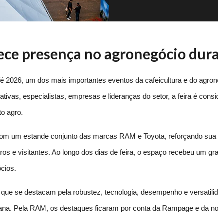
ece presença no agronegócio dur
26, um dos mais importantes eventos da cafeicultura e do agronegó
ivas, especialistas, empresas e lideranças do setor, a feira é consid
o agro.
com um estande conjunto das marcas RAM e Toyota, reforçando sua 
os e visitantes. Ao longo dos dias de feira, o espaço recebeu um gran
cios.
que se destacam pela robustez, tecnologia, desempenho e versatilida
a. Pela RAM, os destaques ficaram por conta da Rampage e da nov