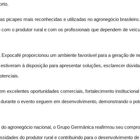
orto.
s picapes mais reconhecidas e utilizadas no agronegócio brasileiro.
ão com o produtor rural e com os profissionais que dependem de veícul
 Expocafé proporcionou um ambiente favorável para a geração de neg
estiveram à disposição para apresentar soluções, esclarecer dúvidas
otenciais.
m excelentes oportunidades comerciais, fortalecimento instituciona
os durante o evento seguem em desenvolvimento, demonstrando o pot
iras do agronegócio nacional, o Grupo Germânica reafirmou seu com
ssidades do produtor rural e contribuindo para o desenvolvimento d