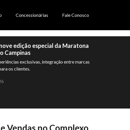
o
Concessionárias
Fale Conosco
ove edição especial da Maratona
xo Campinas
riências exclusivas, integração entre marcas
ara os clientes.
26
de Vendas no Complexo