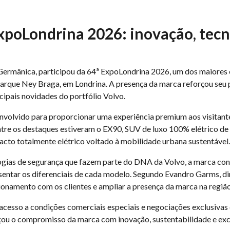
xpoLondrina 2026: inovação, tecn
Germânica, participou da 64ª ExpoLondrina 2026, um dos maiores
no Parque Ney Braga, em Londrina. A presença da marca reforçou se
cipais novidades do portfólio Volvo.
volvido para proporcionar uma experiência premium aos visitante
tre os destaques estiveram o EX90, SUV de luxo 100% elétrico de s
cto totalmente elétrico voltado à mobilidade urbana sustentável.
logias de segurança que fazem parte do DNA da Volvo, a marca co
entar os diferenciais de cada modelo. Segundo Evandro Garms, di
ionamento com os clientes e ampliar a presença da marca na região
cesso a condições comerciais especiais e negociações exclusivas d
ou o compromisso da marca com inovação, sustentabilidade e exc