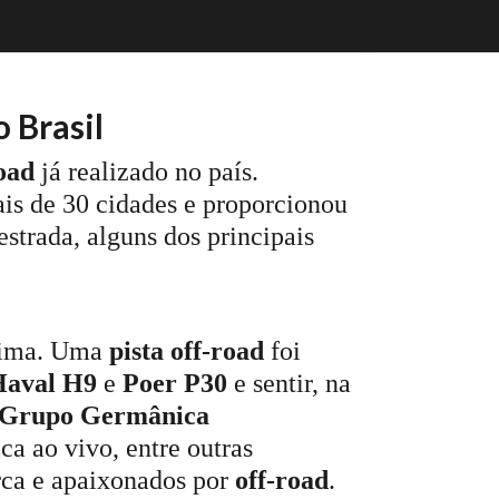
 Brasil
road
já realizado no país.
s de 30 cidades e proporcionou
strada, alguns dos principais
xima. Uma
pista off-road
foi
Haval H9
e
Poer P30
e sentir, na
Grupo Germânica
a ao vivo, entre outras
arca e apaixonados por
off-road
.