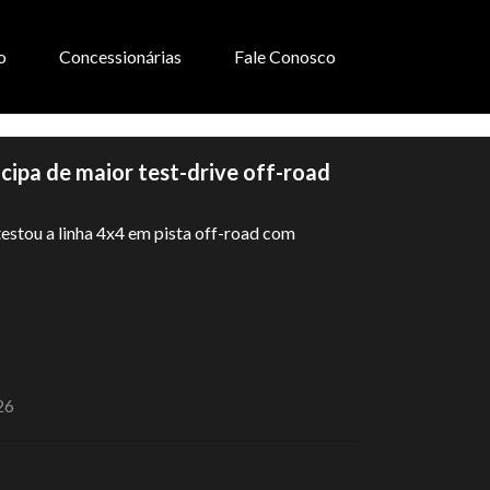
o
Concessionárias
Fale Conosco
ipa de maior test-drive off-road
testou a linha 4x4 em pista off-road com
26