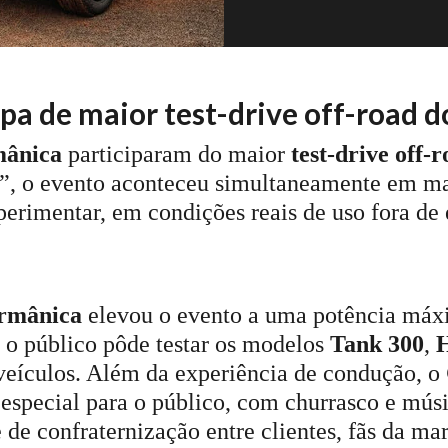
 de maior test-drive off-road do
ânica
participaram do maior
test-drive off-
, o evento aconteceu simultaneamente em mai
erimentar, em condições reais de uso fora de e
mânica
elevou o evento a uma potência má
o público pôde testar os modelos
Tank 300
,
veículos. Além da experiência de condução, o
pecial para o público, com churrasco e músic
e de confraternização entre clientes, fãs da m