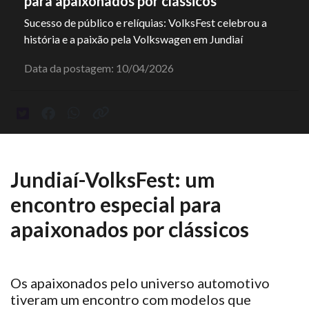
para apaixonados por clássicos
Sucesso de público e relíquias: VolksFest celebrou a
história e a paixão pela Volkswagen em Jundiaí
Data da postagem: 10/04/2026
Jundiaí-VolksFest: um
encontro especial para
apaixonados por clássicos
Os apaixonados pelo universo automotivo
tiveram
um encontro com modelos que