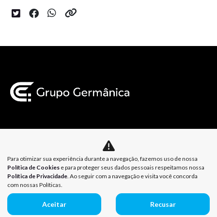
Mapa do site
Para otimizar sua experiência durante a navegação, fazemos uso de nossa
Política de Privacidade
Política de Cookies
Política de Cookies
e para proteger seus dados pessoais respeitamos nossa
Política de Privacidade
. Ao seguir com a navegação e visita você concorda
com nossas Políticas.
Aceitar
Recusar
Desenvolvido pela DEALERSPACE ® Direitos Reservados.