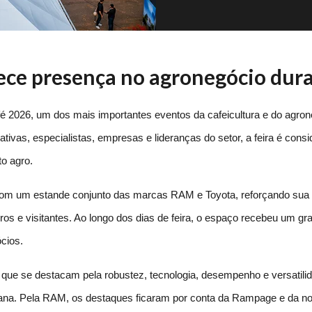
ece presença no agronegócio dur
26, um dos mais importantes eventos da cafeicultura e do agronegó
ivas, especialistas, empresas e lideranças do setor, a feira é consid
o agro.
com um estande conjunto das marcas RAM e Toyota, reforçando sua 
os e visitantes. Ao longo dos dias de feira, o espaço recebeu um gran
cios.
que se destacam pela robustez, tecnologia, desempenho e versatilida
a. Pela RAM, os destaques ficaram por conta da Rampage e da nov