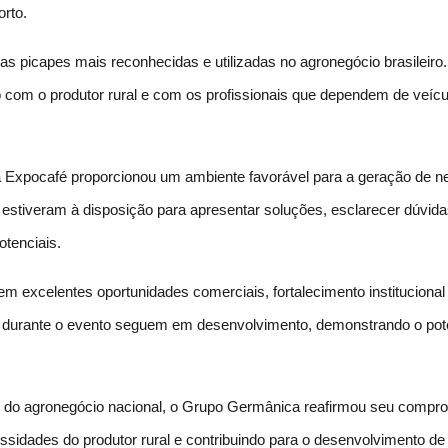
orto.
s picapes mais reconhecidas e utilizadas no agronegócio brasileiro.
ão com o produtor rural e com os profissionais que dependem de veícul
 Expocafé proporcionou um ambiente favorável para a geração de neg
estiveram à disposição para apresentar soluções, esclarecer dúvidas
otenciais.
m excelentes oportunidades comerciais, fortalecimento instituciona
os durante o evento seguem em desenvolvimento, demonstrando o pot
iras do agronegócio nacional, o Grupo Germânica reafirmou seu com
ssidades do produtor rural e contribuindo para o desenvolvimento d