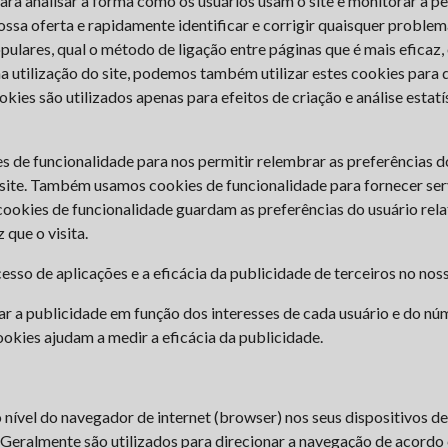
ara analisar a forma como os usuários usam o site e monitorar a 
nossa oferta e rapidamente identificar e corrigir quaisquer probl
ulares, qual o método de ligação entre páginas que é mais eficaz,
utilização do site, podemos também utilizar estes cookies para d
okies são utilizados apenas para efeitos de criação e análise estat
s de funcionalidade para nos permitir relembrar as preferências d
o site. Também usamos cookies de funcionalidade para fornecer se
ookies de funcionalidade guardam as preferências do usuário relat
 que o visita.
sso de aplicações e a eficácia da publicidade de terceiros no noss
r a publicidade em função dos interesses de cada usuário e do núme
okies ajudam a medir a eficácia da publicidade.
ível do navegador de internet (browser) nos seus dispositivos de a
. Geralmente são utilizados para direcionar a navegação de acordo