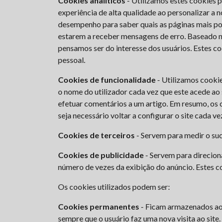
Cookies analíticos
- Utilizamos estes cookies p
experiência de alta qualidade ao personalizar a 
desempenho para saber quais as páginas mais pop
estarem a receber mensagens de erro. Baseado na 
pensamos ser do interesse dos usuários. Estes co
pessoal.
Cookies de funcionalidade
- Utilizamos cookie
o nome do utilizador cada vez que este acede a
efetuar comentários a um artigo. Em resumo, os c
seja necessário voltar a configurar o site cada vez
Cookies de terceiros
- Servem para medir o suce
Cookies de publicidade
- Servem para direciona
número de vezes da exibição do anúncio. Estes co
Os cookies utilizados podem ser:
Cookies permanentes
- Ficam armazenados ao n
sempre que o usuário faz uma nova visita ao site