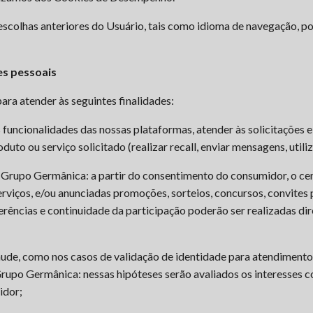
 escolhas anteriores do Usuário, tais como idioma de navegação, p
es pessoais
ara atender às seguintes finalidades:
s funcionalidades das nossas plataformas, atender às solicitações 
duto ou serviço solicitado (realizar recall, enviar mensagens, utili
o Grupo Germânica: a partir do consentimento do consumidor, o ce
rviços, e/ou anunciadas promoções, sorteios, concursos, convites 
rências e continuidade da participação poderão ser realizadas dir
raude, como nos casos de validação de identidade para atendimento 
Grupo Germânica: nessas hipóteses serão avaliados os interesses 
idor;