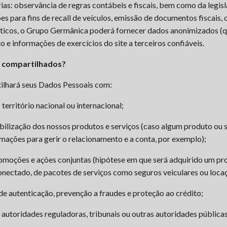
as: observância de regras contábeis e fiscais, bem como da legisl
s para fins de recall de veículos, emissão de documentos fiscais,
ísticos, o Grupo Germânica poderá fornecer dados anonimizados (q
o e informações de exercícios do site a terceiros confiáveis.
r compartilhados?
ilhará seus Dados Pessoais com:
erritório nacional ou internacional;
ibilização dos nossos produtos e serviços (caso algum produto ou
rmações para gerir o relacionamento e a conta, por exemplo);
oções e ações conjuntas (hipótese em que será adquirido um prod
ectado, de pacotes de serviços como seguros veiculares ou locaç
 de autenticação, prevenção a fraudes e proteção ao crédito;
, autoridades reguladoras, tribunais ou outras autoridades públic