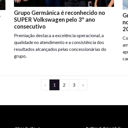
Grupo Germânica é reconhecido no
G
o
SUPER Volkswagen pelo 3º ano
n
consecutivo
2
Premiação destaca a excelência operacional, a
Co
qualidade no atendimento e a consistência dos
am
resultados alcançados pelas concessionárias do
ap
grupo.
ca
‹
1
2
3
›