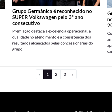
Grupo Germânica é reconhecido no
G
o
SUPER Volkswagen pelo 3º ano
n
consecutivo
2
Premiação destaca a excelência operacional, a
Co
qualidade no atendimento e a consistência dos
am
resultados alcançados pelas concessionárias do
ap
grupo.
ca
‹
1
2
3
›