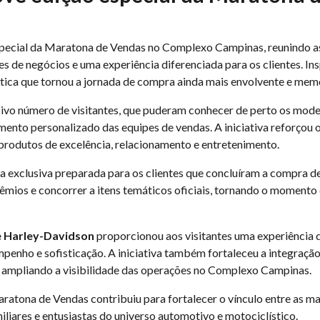
special da Maratona de Vendas no Complexo Campinas, reunindo 
 de negócios e uma experiência diferenciada para os clientes. In
tica que tornou a jornada de compra ainda mais envolvente e mem
ivo número de visitantes, que puderam conhecer de perto os mode
imento personalizado das equipes de vendas. A iniciativa reforço
produtos de excelência, relacionamento e entretenimento.
exclusiva preparada para os clientes que concluíram a compra de 
êmios e concorrer a itens temáticos oficiais, tornando o momento 
e Harley-Davidson
proporcionou aos visitantes uma experiência 
mpenho e sofisticação. A iniciativa também fortaleceu a integraçã
 ampliando a visibilidade das operações no Complexo Campinas.
ratona de Vendas contribuiu para fortalecer o vínculo entre as m
iliares e entusiastas do universo automotivo e motociclístico.