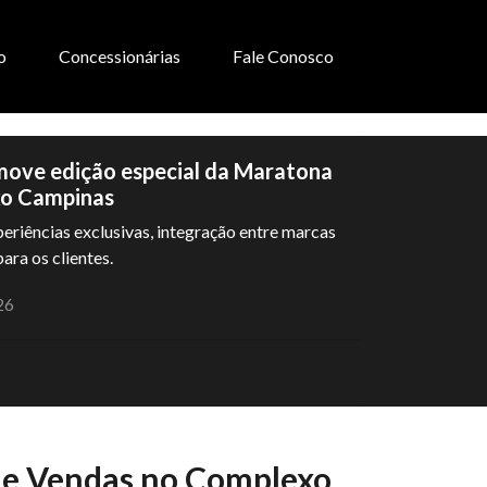
o
Concessionárias
Fale Conosco
ove edição especial da Maratona
xo Campinas
riências exclusivas, integração entre marcas
ara os clientes.
26
de Vendas no Complexo