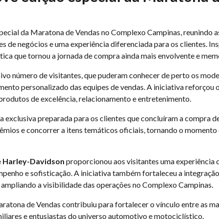
special da Maratona de Vendas no Complexo Campinas, reunindo 
 de negócios e uma experiência diferenciada para os clientes. In
tica que tornou a jornada de compra ainda mais envolvente e mem
ivo número de visitantes, que puderam conhecer de perto os mode
imento personalizado das equipes de vendas. A iniciativa reforço
produtos de excelência, relacionamento e entretenimento.
exclusiva preparada para os clientes que concluíram a compra de 
êmios e concorrer a itens temáticos oficiais, tornando o momento 
e Harley-Davidson
proporcionou aos visitantes uma experiência 
mpenho e sofisticação. A iniciativa também fortaleceu a integraçã
 ampliando a visibilidade das operações no Complexo Campinas.
ratona de Vendas contribuiu para fortalecer o vínculo entre as m
iliares e entusiastas do universo automotivo e motociclístico.