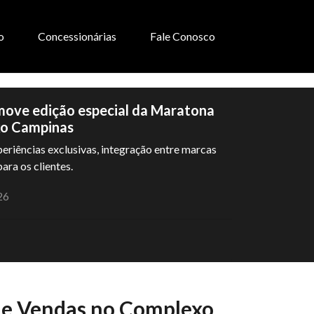
o
Concessionárias
Fale Conosco
ove edição especial da Maratona
xo Campinas
riências exclusivas, integração entre marcas
ara os clientes.
26
de Vendas no Complexo