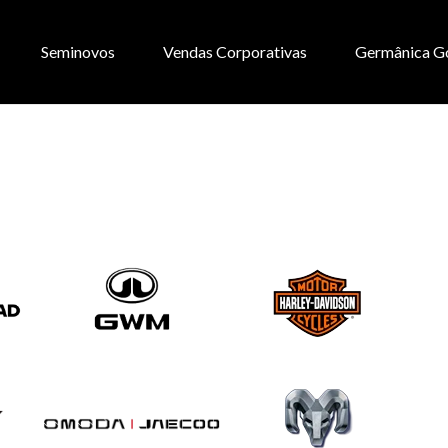
Seminovos
Vendas Corporativas
Germânica G