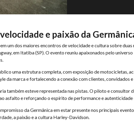
velocidade e paixão da Germânic
 um dos maiores encontros de velocidade e cultura sobre duas r
gway, em Itatiba (SP). O evento reuniu apaixonados pelo univer
s.
lico uma estrutura completa, com exposição de motocicletas, ace
le da marca e fortalecendo a conexão com clientes, convidados e 
ária também esteve representada nas pistas. O piloto e consultor 
 asfalto e reforçando o espírito de performance e autenticidad
ompromisso da Germânica em estar presente nos principais event
dade, a paixão e a cultura Harley-Davidson.