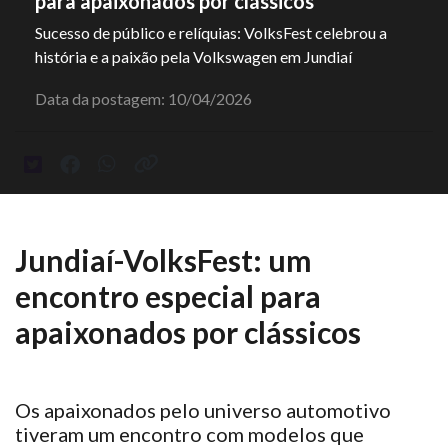
para apaixonados por clássicos
Sucesso de público e relíquias: VolksFest celebrou a
história e a paixão pela Volkswagen em Jundiaí
Data da postagem: 10/04/2026
Jundiaí-VolksFest: um
encontro especial para
apaixonados por clássicos
Os apaixonados pelo universo automotivo
tiveram
um encontro com modelos que