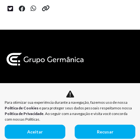
Mapa do site
Para otimizar sua experiência durante a navegação, fazemos uso de nossa
Política de Privacidade
Política de Cookies
Política de Cookies
e para proteger seus dados pessoais respeitamos nossa
Política de Privacidade
. Ao seguir com a navegação e visita você concorda
com nossas Políticas.
Aceitar
Recusar
Desenvolvido pela DEALERSPACE ® Direitos Reservados.