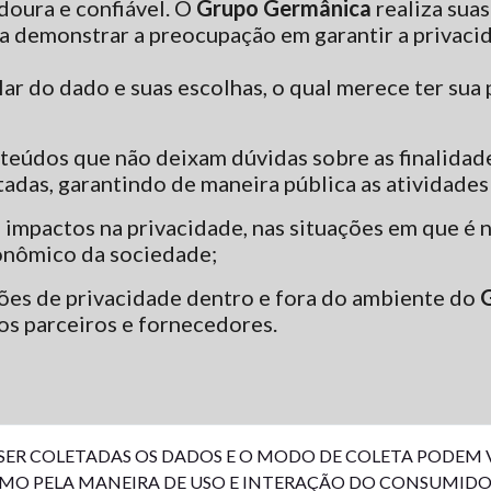
doura e confiável. O
Grupo Germânica
realiza suas
ara demonstrar a preocupação em garantir a privac
tular do dado e suas escolhas, o qual merece ter su
nteúdos que não deixam dúvidas sobre as finalidad
tadas, garantindo de maneira pública as atividades
 impactos na privacidade, nas situações em que é n
onômico da sociedade;
ações de privacidade dentro e fora do ambiente do
s parceiros e fornecedores.
 SER COLETADAS OS DADOS E O MODO DE COLETA PODEM
OMO PELA MANEIRA DE USO E INTERAÇÃO DO CONSUMID