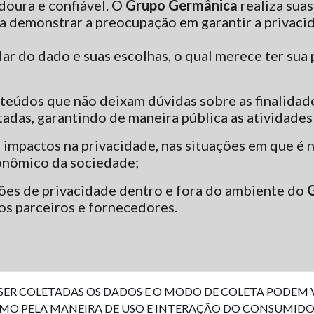
doura e confiável. O
Grupo Germânica
realiza suas
ara demonstrar a preocupação em garantir a privac
tular do dado e suas escolhas, o qual merece ter su
nteúdos que não deixam dúvidas sobre as finalidad
tadas, garantindo de maneira pública as atividades
 impactos na privacidade, nas situações em que é n
onômico da sociedade;
ações de privacidade dentro e fora do ambiente do
s parceiros e fornecedores.
 SER COLETADAS OS DADOS E O MODO DE COLETA PODEM
OMO PELA MANEIRA DE USO E INTERAÇÃO DO CONSUMID