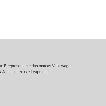
ná. É representante das marcas Volkswagen,
& Jaecoo, Lexus e Leapmotor.