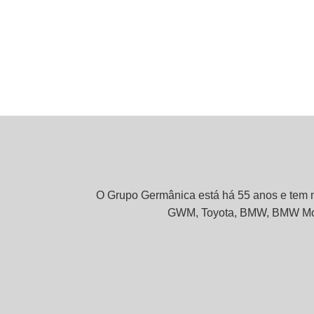
O Grupo Germânica está há 55 anos e tem m
GWM, Toyota, BMW, BMW Motor