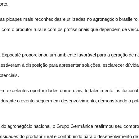
orto.
s picapes mais reconhecidas e utilizadas no agronegócio brasileiro.
ão com o produtor rural e com os profissionais que dependem de veícul
 Expocafé proporcionou um ambiente favorável para a geração de neg
estiveram à disposição para apresentar soluções, esclarecer dúvidas
otenciais.
m excelentes oportunidades comerciais, fortalecimento instituciona
os durante o evento seguem em desenvolvimento, demonstrando o pot
iras do agronegócio nacional, o Grupo Germânica reafirmou seu com
ssidades do produtor rural e contribuindo para o desenvolvimento d