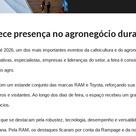
ece presença no agronegócio dur
26, um dos mais importantes eventos da cafeicultura e do agronegó
ivas, especialistas, empresas e lideranças do setor, a feira é consid
o agro.
com um estande conjunto das marcas RAM e Toyota, reforçando sua 
os e visitantes. Ao longo dos dias de feira, o espaço recebeu um gran
cios.
que se destacam pela robustez, tecnologia, desempenho e versatilida
a. Pela RAM, os destaques ficaram por conta da Rampage e da nov