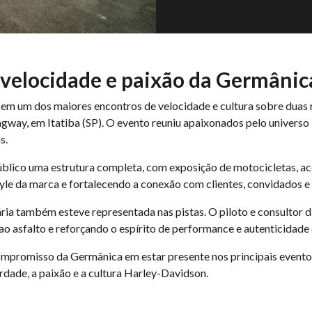
velocidade e paixão da Germânic
 um dos maiores encontros de velocidade e cultura sobre duas r
gway, em Itatiba (SP). O evento reuniu apaixonados pelo univer
s.
lico uma estrutura completa, com exposição de motocicletas, ace
le da marca e fortalecendo a conexão com clientes, convidados e 
ária também esteve representada nas pistas. O piloto e consultor 
 asfalto e reforçando o espírito de performance e autenticidad
ompromisso da Germânica em estar presente nos principais event
dade, a paixão e a cultura Harley-Davidson.