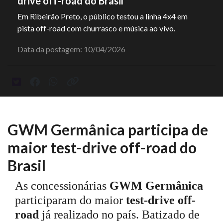
drive off-road do Brasil
Em Ribeirão Preto, o público testou a linha 4x4 em
pista off-road com churrasco e música ao vivo.
Data da postagem: 10/04/2026
GWM Germânica participa de
maior test-drive off-road do
Brasil
As concessionárias
GWM Germânica
participaram do maior
test-drive off-
road
já realizado no país. Batizado de