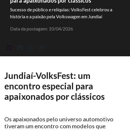
para apaixonados por clássicos
Sucesso de público e relíquias: VolksFest celebrou a
história e a paixão pela Volkswagen em Jundiaí
Data da postagem: 10/04/2026
Jundiaí-VolksFest: um
encontro especial para
apaixonados por clássicos
Os apaixonados pelo universo automotivo
tiveram
um encontro com modelos que