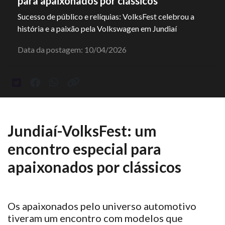
para apaixonados por clássicos
Sucesso de público e relíquias: VolksFest celebrou a
história e a paixão pela Volkswagen em Jundiaí
Data da postagem: 10/04/2026
Jundiaí-VolksFest: um
encontro especial para
apaixonados por clássicos
Os apaixonados pelo universo automotivo
tiveram
um encontro com modelos que