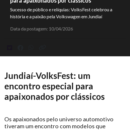
para apaixonados por clássicos
Sucesso de público e relíquias: VolksFest celebrou a
história e a paixão pela Volkswagen em Jundiaí
Data da postagem: 10/04/2026
Jundiaí-VolksFest: um
encontro especial para
apaixonados por clássicos
Os apaixonados pelo universo automotivo
tiveram
um encontro com modelos que