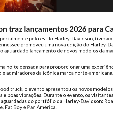
on traz lançamentos 2026 para 
specialmente pelo estilo Harley-Davidson, tivera
ennessee promoveu uma nova edição do Harley-Dav
e o aguardado lançamento de novos modelos da ma
uma noite pensada para proporcionar uma experiênc
o e admiradores da icônica marca norte-americana
 food truck, o evento apresentou os novos model
es e boas vibrações. Durante o evento, os visitant
 aguardadas do portfólio da Harley-Davidson: Roa
e, Fat Boy e Pan América.