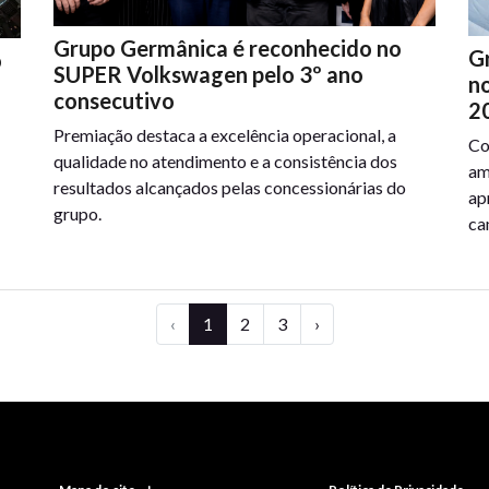
Grupo Germânica é reconhecido no
G
o
SUPER Volkswagen pelo 3º ano
n
consecutivo
2
Premiação destaca a excelência operacional, a
Co
qualidade no atendimento e a consistência dos
am
resultados alcançados pelas concessionárias do
ap
grupo.
ca
‹
1
2
3
›